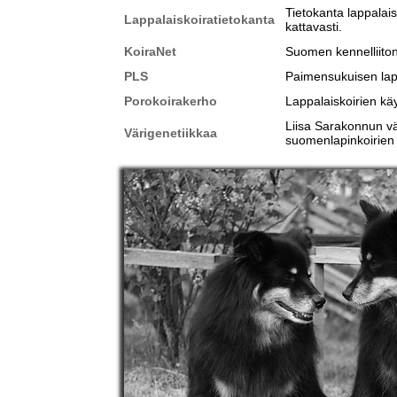
Tietokanta lappalais
Lappalaiskoiratietokanta
kattavasti.
KoiraNet
Suomen kennelliiton
PLS
Paimensukuisen lap
Porokoirakerho
Lappalaiskoirien k
Liisa Sarakonnun vär
Värigenetiikkaa
suomenlapinkoirien e