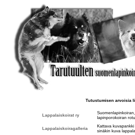
Tutustumisen arvoisia l
Suomenlapinkoiran, 
Lappalaiskoirat ry
lapinporokoiran rotu
Kattava kuvapankki l
Lappalaiskoiragalleria
sinäkin kuva lappala