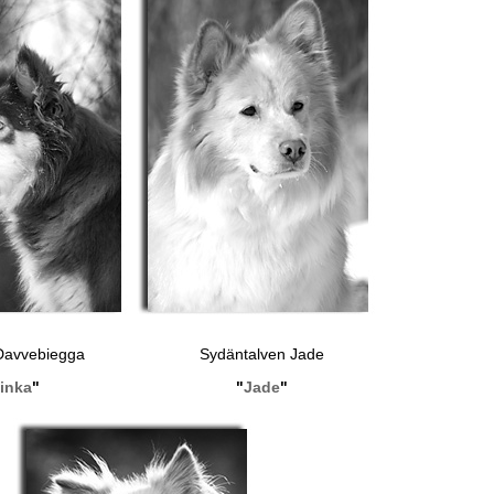
 Davvebiegga
Sydäntalven Jade
inka
"
"
Jade
"