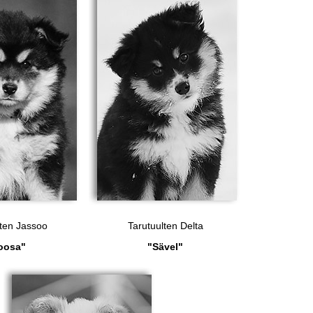
lten Jassoo
Tarutuulten Delta
oosa"
"Sävel"