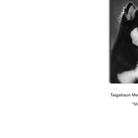
Taigahaun Met
"
M