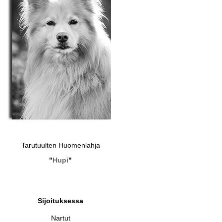
Tarutuulten Huomenlahja
"
Hupi
"
Sijoituksessa
Nartut