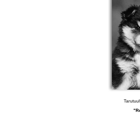
Tarutuu
"R