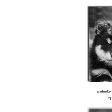
Tarutuult
"T