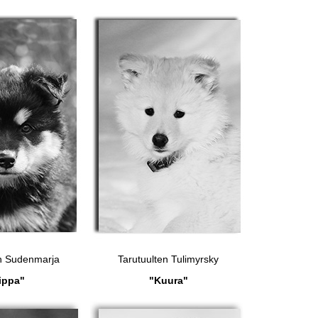
en Sudenmarja
Tarutuulten Tulimyrsky
ippa"
"Kuura"