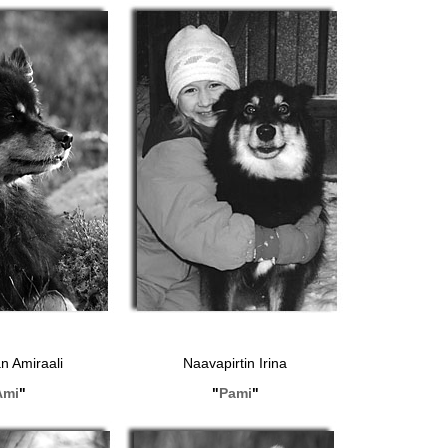
n Amiraali
Naavapirtin Irina
Ami
"
"
Pami
"