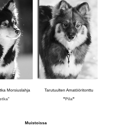
ka Morsiuslahja
Tarutuulten Amatööritonttu
etka
"
"
Pila
"
Muistoissa