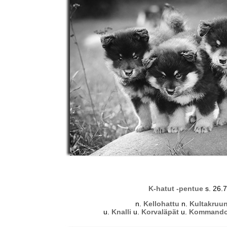
K-hatut -pentue
s. 26.
n.
Kellohattu
n.
Kultakruu
u.
Knalli
u.
Korvaläpät
u.
Kommando