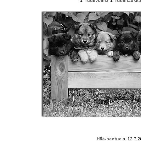
u.
Tuulivoima
u.
Tuulihaukka
Hää-pentue
s. 12.7.