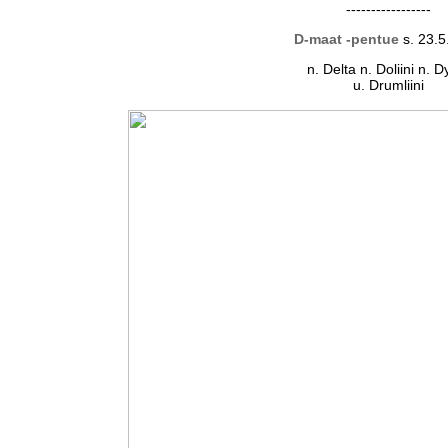
-----------------
D-maat -pentue
s. 23.
n. Delta n. Doliini n. D
u. Drumliini