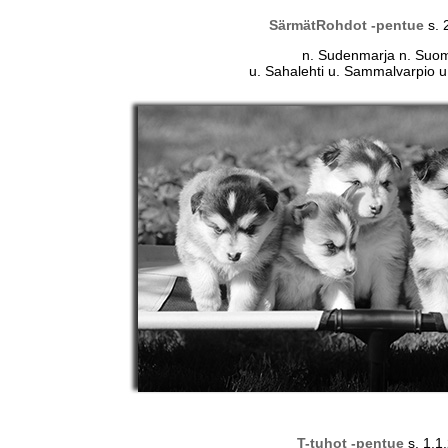
SärmätRohdot -pentue
s. 
n. Sudenmarja n. Suomy
u. Sahalehti u. Sammalvarpio u
T-tuhot -pentue
s. 1.1