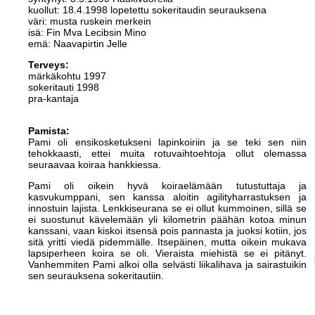
kuollut: 18.4.1998 lopetettu sokeritaudin seurauksena
väri: musta ruskein merkein
isä: Fin Mva Lecibsin Mino
emä: Naavapirtin Jelle
Terveys:
märkäkohtu 1997
sokeritauti 1998
pra-kantaja
Pamista:
Pami oli ensikosketukseni lapinkoiriin ja se teki sen niin
tehokkaasti, ettei muita rotuvaihtoehtoja ollut olemassa
seuraavaa koiraa hankkiessa.
Pami oli oikein hyvä koiraelämään tutustuttaja ja
kasvukumppani, sen kanssa aloitin agilityharrastuksen ja
innostuin lajista. Lenkkiseurana se ei ollut kummoinen, sillä se
ei suostunut kävelemään yli kilometrin päähän kotoa minun
kanssani, vaan kiskoi itsensä pois pannasta ja juoksi kotiin, jos
sitä yritti viedä pidemmälle. Itsepäinen, mutta oikein mukava
lapsiperheen koira se oli. Vieraista miehistä se ei pitänyt.
Vanhemmiten Pami alkoi olla selvästi liikalihava ja sairastuikin
sen seurauksena sokeritautiin.