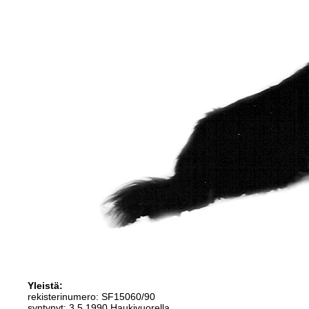
Yleistä:
rekisterinumero: SF15060/90
syntynyt: 3.5.1990 Haukivuorella