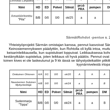
Lennokas Lahjaidea
prcd-
Nimi
HD
ED
Polvet
Silmät
pompen
D
PRA
Amatööritonttu
B/B
0/0
0/0
ok/25
a
a
"Pila"
SärmätRohdot -pentue
s. 
Yhteistyöprojekti Särmän omistajan kanssa, pennut kasvoivat Sär
Keinosiemennykseen päädyttiin, kun Rohtolla oli kyllä intoa, mut
keisarinleikkausella, kun supistukset loppuivat. Leikkauksessa kohdu
kestänytkään supistelua, joten leikkaus oli hyvä päätös. Pennut ovat k
toinen kives ei ole laskeutunut ja 9 kk iässä se tähystysleikattiin pitki
kyynärnivelestä irtopa
Omituinen Ohtonen
A/A
0/1
0/0
ok/20
A
A
A
Naavisemon Suloinen
A/B
0/0
0/0
ok/24
a
a
B
Myrkynkeittäjä
prcd-
Nimi
HD
ED
Polvet
Silmät
pompen
DM
PRA
Sudenmarja
B/B
0/0
0/0
ok/24
a
a
B
"Tippa"