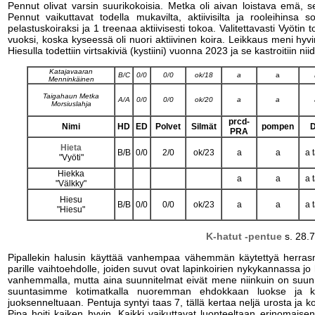
Pennut olivat varsin suurikokoisia. Metka oli aivan loistava emä, se
Pennut vaikuttavat todella mukavilta, aktiivisilta ja rooleihinsa so
pelastuskoiraksi ja 1 treenaa aktiivisesti tokoa. Valitettavasti Vyötin
vuoksi, koska kyseessä oli nuori aktiivinen koira. Leikkaus meni hyvi
Hiesulla todettiin virtsakiviä (kystiini) vuonna 2023 ja se kastroitiin nii
Katajavaaran
B/C
0/0
0/0
ok/18
a
a
Menninkäinen
Taigahaun Metka
A/A
0/0
0/0
ok/20
a
a
Morsiuslahja
prcd-
Nimi
HD
ED
Polvet
Silmät
pompen
PRA
Hieta
B/B
0/0
2/0
ok/23
a
a
a t
"Vyöti"
Hiekka
a
a
a t
"Välkky"
Hiesu
B/B
0/0
0/0
ok/23
a
a
a t
"Hiesu"
K-hatut -pentue
s. 28.
Pipallekin halusin käyttää vanhempaa vähemmän käytettyä herrasmi
parille vaihtoehdolle, joiden suvut ovat lapinkoirien nykykannassa jo
vanhemmalla, mutta aina suunnitelmat eivät mene niinkuin on suunnit
suuntasimme kotimatkalla nuoremman ehdokkaan luokse ja koi
juoksenneltuaan. Pentuja syntyi taas 7, tällä kertaa neljä urosta ja k
Pipa hoiti kaiken hyvin. Kaikki vaikuttavat luonteeltaan erinomaisen