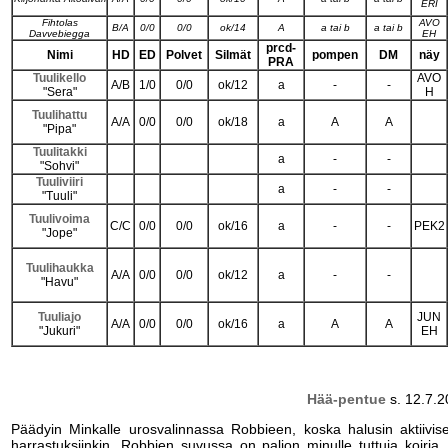
ERI
Fihtolas
AVO
B/A
0/0
0/0
ok/14
A
a tai b
a tai b
Davvebiegga
EH
prcd-
Nimi
HD
ED
Polvet
Silmät
pompen
DM
näy
PRA
Tuulikello
AVO
A/B
1/0
0/0
ok/12
a
-
-
"Sera"
H
Tuulihattu
A/A
0/0
0/0
ok/18
a
A
A
"Pipa"
Tuulitakki
a
-
-
"Sohvi"
Tuuliviiri
a
-
-
"Tuuli"
Tuulivoima
C/C
0/0
0/0
ok/16
a
-
-
PEK2
"Jope"
Tuulihaukka
A/A
0/0
0/0
ok/12
a
-
-
"Havu"
Tuuliajo
JUN
A/A
0/0
0/0
ok/16
a
A
A
"Jukuri"
EH
Hää-pentue
s. 12.7.
Päädyin Minkalle urosvalinnassa Robbieen, koska halusin aktiivis
harrastuksiinkin. Robbien suvussa on paljon minulle tuttuja koiria,