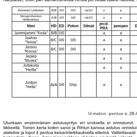
Äänekäs Unikekko
B/B
0/0
0/0
ok/22
a
a
Hengenheimon
A/B
0/0
0/0
ok/23
a
a
Hellanlettas
prcd-
Nimi
HD
ED
Polvet
Silmät
pompen
PRA
Jummijammi "Koda"
B/B
0/0
a
a
Jaahas
B/C
0/0
0/0
a
a
"Telma"
Jassoo
B/C
0/0
0/0
a
a
"Roosa"
Jepjep
a
a
"Muska"
Joltakulta
a
a
"Hertta"
Justjoo
A/A
0/0
0/op
a
a
"Hetta"
U-maton -pentue
s. 28.
Utunkaan ensimmäinen astutusyritys eri uroksella ei onnistunut, v
liikkeellä. Toinen kerta toden sanoi ja Rihtun kanssa astutus onnistui
alateitse ja loput 4 pentua keisarinleikkauksella elävinä. Valitettavasti 