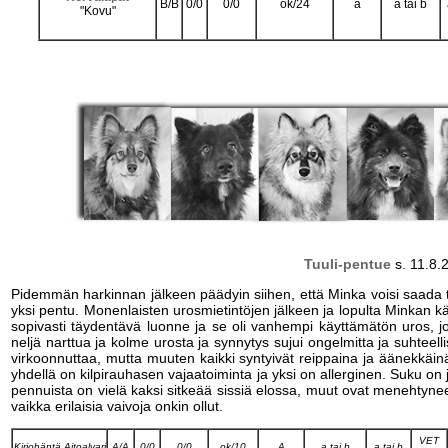
B/B
0/0
0/0
ok/24
a
a tai b
"Kovu"
Tuuli-pentue
s. 11.8.
Pidemmän harkinnan jälkeen päädyin siihen, että Minka voisi saada 
yksi pentu. Monenlaisten urosmietintöjen jälkeen ja lopulta Minkan kä
sopivasti täydentävä luonne ja se oli vanhempi käyttämätön uros, jon
neljä narttua ja kolme urosta ja synnytys sujui ongelmitta ja suhteel
virkoonnuttaa, mutta muuten kaikki syntyivät reippaina ja äänekkäinä
yhdellä on kilpirauhasen vajaatoiminta ja yksi on allerginen. Suku o
pennuista on vielä kaksi sitkeää sissiä elossa, muut ovat menehtyneet
vaikka erilaisia vaivoja onkin ollut.
VET
Kirjohäntä Aitoalvari
A/A
0/0
0/0
ok/10
A
a tai b
a tai b