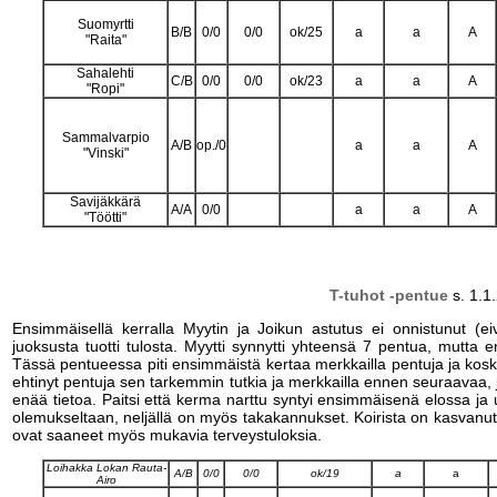
Suomyrtti
B/B
0/0
0/0
ok/25
a
a
A
"Raita"
Sahalehti
C/B
0/0
0/0
ok/23
a
a
A
"Ropi"
Sammalvarpio
A/B
op./0
a
a
A
"Vinski"
Savijäkkärä
A/A
0/0
a
a
A
"Töötti"
T-tuhot -pentue
s. 1.1
Ensimmäisellä kerralla Myytin ja Joikun astutus ei onnistunut (ei
juoksusta tuotti tulosta. Myytti synnytti yhteensä 7 pentua, mutta e
Tässä pentueessa piti ensimmäistä kertaa merkkailla pentuja ja kosk
ehtinyt pentuja sen tarkemmin tutkia ja merkkailla ennen seuraavaa, 
enää tietoa. Paitsi että kerma narttu syntyi ensimmäisenä elossa ja 
olemukseltaan, neljällä on myös takakannukset. Koirista on kasvanut
ovat saaneet myös mukavia terveystuloksia.
Loihakka Lokan Rauta-
A/B
0/0
0/0
ok/19
a
a
Airo