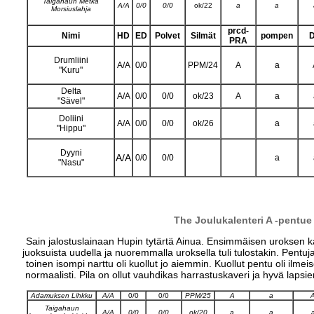
Taigahaun Metka
A/A
0/0
0/0
ok/22
a
a
Morsiuslahja
prcd-
Nimi
HD
ED
Polvet
Silmät
pompen
PRA
Drumliini
A/A
0/0
PPM/24
A
a
"Kuru"
Delta
A/A
0/0
0/0
ok/23
A
a
"Sävel"
Doliini
A/A
0/0
0/0
ok/26
a
"Hippu"
Dyyni
A/A
0/0
0/0
a
"Nasu"
The Joulukalenteri A -pentu
Sain jalostuslainaan Hupin tytärtä Ainua. Ensimmäisen uroksen k
juoksuista uudella ja nuoremmalla uroksella tuli tulostakin. Pentuja 
toinen isompi narttu oli kuollut jo aiemmin. Kuollut pentu oli ilm
normaalisti. Pila on ollut vauhdikas harrastuskaveri ja hyvä lapsie
Adamuksen Lihkku
A/A
0/0
0/0
PPM/25
A
a
Taigahaun
A/A
0/0
0/0
ok/20
a
a