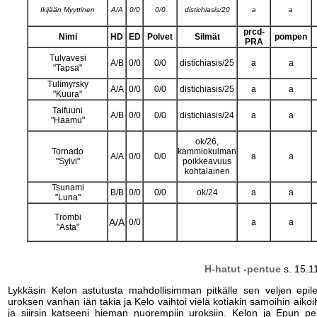
Ikijään Myyttinen
A/A
0/0
0/0
distichiasis/20
a
a
prcd-
Nimi
HD
ED
Polvet
Silmät
pompen
PRA
Tulvavesi
A/B
0/0
0/0
distichiasis/25
a
a
"Tapsa"
Tulimyrsky
A/A
0/0
0/0
distichiasis/25
a
a
"Kuura"
Taifuuni
A/B
0/0
0/0
distichiasis/24
a
a
"Haamu"
ok/26,
Tornado
kammiokulman
A/A
0/0
0/0
a
a
"Sylvi"
poikkeavuus
kohtalainen
Tsunami
B/B
0/0
0/0
ok/24
a
a
"Luna"
Trombi
A/A
0/0
a
a
"Asta"
H-hatut -pentue
s. 15.1
Lykkäsin Kelon astutusta mahdollisimman pitkälle sen veljen epile
uroksen vanhan iän takia ja Kelo vaihtoi vielä kotiakin samoihin aikoih
ja siirsin katseeni hieman nuorempiin uroksiin. Kelon ja Epun pen