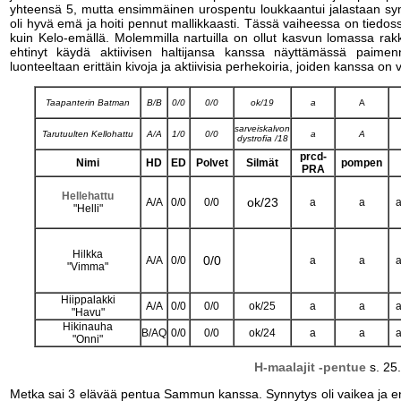
yhteensä 5, mutta ensimmäinen urospentu loukkaantui jalastaan synn
oli hyvä emä ja hoiti pennut mallikkaasti. Tässä vaiheessa on tiedo
kuin Kelo-emällä. Molemmilla nartuilla on ollut kasvun lomassa rakku
ehtinyt käydä aktiivisen haltijansa kanssa näyttämässä paimenn
luonteeltaan erittäin kivoja ja aktiivisia perhekoiria, joiden kanssa on 
Taapanterin Batman
B/B
0/0
0/0
ok/19
a
A
sarveiskalvon
Tarutuulten Kellohattu
A/A
1/0
0/0
a
A
dystrofia /18
prcd-
Nimi
HD
ED
Polvet
Silmät
pompen
PRA
Hellehattu
ok/23
A/A
0/0
0/0
a
a
a
"Helli"
Hilkka
0/0
A/A
0/0
a
a
a
"Vimma"
Hiippalakki
A/A
0/0
0/0
ok/25
a
a
a
"Havu"
Hikinauha
B/AQ
0/0
0/0
ok/24
a
a
a
"Onni"
H-maalajit -pentue
s. 25
Metka sai 3 elävää pentua Sammun kanssa. Synnytys oli vaikea ja en