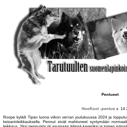
Pentueet
HooKoot -pentue
s. 14.
Roope kyläili Tipan luona viikon verran joulukuussa 2024 ja lopput
keisarinleikkauksella. Pennut eivät mahtuneet syntymään normaalisti
leikkaus. Yksi pennuista jäi asumaan äitinsä kaveriksi ja toinen isänsä 