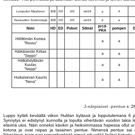
Lompolon Maahinen
B/B
0/0
0/0
ok/24
a
A
Tarutuulten Sudenmarja
B/B
0/0
0/0
ok/24
a
a
prcd-
Nimi
HD
ED
Polvet
Silmät
pompen
PRA
Hillittömän Komea
a
a
"Ressu"
Häikäisevän Kirkas
a
a
"Seppo"
Hätkähdyttävän
Kuulas
a
a
"Neppi"
Huikaisevan Kaunis
a
a
"Neva"
J-närpiaiset -pentue
s. 2
Luppo kyläili keväällä viikon Huldan kylässä ja lopputulemana 6 pe
Synnytys ei edistynyt kunnolla ja lopulta vihertävän vuodon takia le
elävinä ulos. Näin onneksi kävikin ja heikoimmassa hapessa ollut u
kotona ja ovat reipas ja tasainen pentue. Nimensä pentue sai 
Närpiäiset, tosin pari samanhenkistä nimeä piti vetää lisäksi hatusta, sil