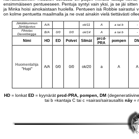
ensimmäiseen pentueeseen. Pentuja syntyi vain yksi, ja se jäi sitten
ja Minka hoisi ainokaistaan huolella. Pentueen isä Robbie sairastui va
on kolme pentuetta maailmalla ja ne ovat ainakin vielä tiettävästi olle
Jäkäläkummun
A/A
ok/11
A
a tai b
-
Jänkäjustus
Fihtolas
B/A
0/0
0/0
ok/14
A
a tai b
-
Davvebiegga
prcd-
Nimi
HD
ED
Polvet
Silmät
pompen
D
PRA
Huomenlahja
A/A
0/0
0/0
ok/20
a
A
A
"Hupi"
HD
= lonkat
ED
= kyynärät
prcd-PRA, pompen, DM
(degeneratiivine
tai b =kantaja C tai c =sairas/sairausaltis
näy
= 