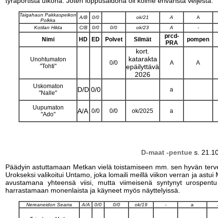
tyräportista ulkona. Joten loppusaldona oli kolme eriväristä veljestä.
Taigahaun Pakkaspeikon
A/B
0/0
ok/21
A
A
Polkka
Kotilan Hilda
C/B
0/0
0/0
ok/23
A
-
prcd-
Nimi
HD
ED
Polvet
Silmät
pompen
PRA
kort.
katarakta
Unohtumaton
0/0
A
A
"Tohti"
epäilyttävä
2026
Uskomaton
D/D
0/0
a
"Nalle"
Uupumaton
A/A
0/0
0/0
ok/2025
a
"Ado"
D-maat -pentue
s. 21.1
Päädyin astuttamaan Metkan vielä toistamiseen mm. sen hyvän terv
Urokseksi valikoitui Untamo, joka lomaili meillä viikon verran ja astui
avustamana yhteensä viisi, mutta viimeisenä syntynyt urospentu 
harrastamaan monenlaista ja käyneet myös näyttelyissä.
Nereaneidon Searra
A/A
0/0
0/0
ok/19
-
a