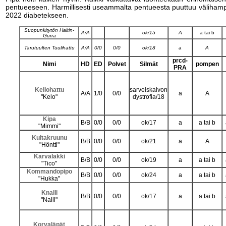
pentueeseen. Harmillisesti useammalta pentueesta puuttuu välihampa
2022 diabetekseen.
Suopunkitytön Haltin-
A/A
ok/15
A
a tai b
Gurra
Tarutuulten Tuulihattu
A/A
0/0
0/0
ok/18
a
A
prcd-
Nimi
HD
ED
Polvet
Silmät
pompen
PRA
Kellohattu
sarveiskalvon
A/A
1/0
0/0
a
A
"Kelo"
dystrofia/18
Kipa
B/B
0/0
0/0
ok/17
a
a tai b
"Mimmi"
Kultakruunu
B/B
0/0
0/0
ok/21
a
A
"Höntti"
Karvalakki
B/B
0/0
0/0
ok/19
a
a tai b
"Tico"
Kommandopipo
B/B
0/0
0/0
ok/24
a
a tai b
"Hukka"
Knalli
B/B
0/0
0/0
ok/17
a
a tai b
"Nalli"
Korvaläpät